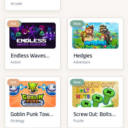
Arcade
New
Hot
New
Endless Waves
Hedgies
Action
Adventure
Survival
Hot
New
Goblin Punk Tower
Screw Out: Bolts
Strategy
Puzzle
Defense
and Nuts