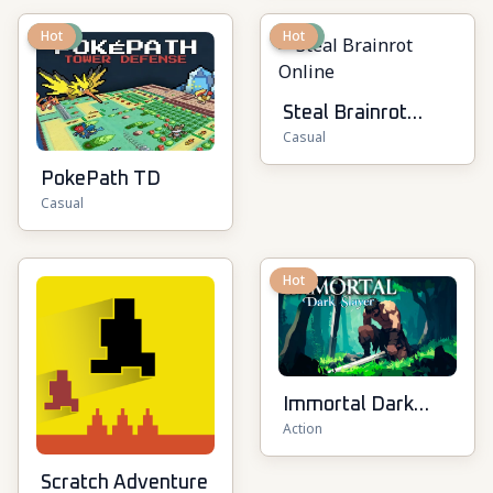
New
Hot
New
Hot
Steal Brainrot
Casual
Online
PokePath TD
Casual
Hot
Immortal Dark
Action
Slayer
Scratch Adventure