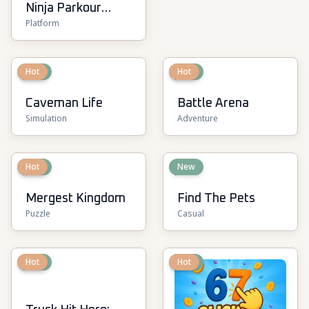
Ninja Parkour
Platform
Multiplayer
New
Hot
New
Hot
Caveman Life
Battle Arena
Simulation
Adventure
New
Hot
New
Mergest Kingdom
Find The Pets
Puzzle
Casual
New
Hot
New
Hot