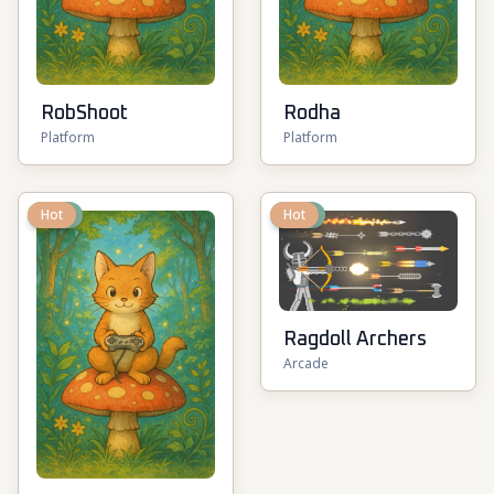
RobShoot
Rodha
Platform
Platform
New
Hot
New
Hot
Ragdoll Archers
Arcade