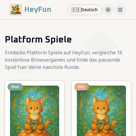
HeyFun
🇩🇪
Deutsch
Toggle them
Open m
Platform Spiele
Entdecke Platform Spiele auf HeyFun, vergleiche 16
kostenlose Browsergames und finde das passende
Spiel fuer deine naechste Runde.
New
New
Hot