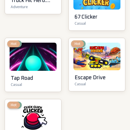
Truck Hit Hero:
Adventure
Isekai Arena
67 Clicker
Casual
New
Hot
New
Hot
Escape Drive
Tap Road
Casual
Casual
New
Hot