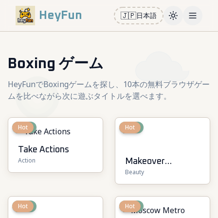
HeyFun
🇯🇵
日本語
Toggle them
Open m
Boxing ゲーム
HeyFunでBoxingゲームを探し、10本の無料ブラウザゲー
ムを比べながら次に遊ぶタイトルを選べます。
New
Hot
New
Hot
Take Actions
Action
Makeover
Beauty
Surgeons
New
Hot
New
Hot