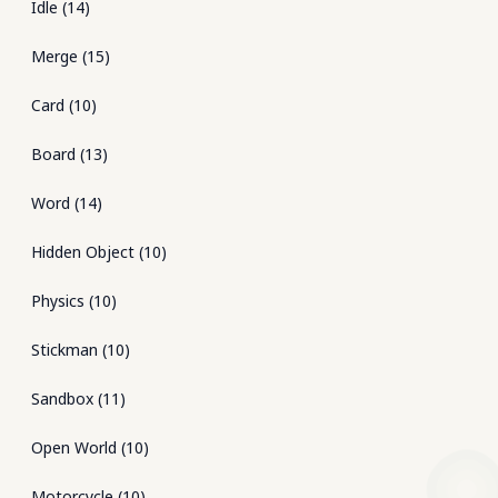
Idle
(
14
)
Merge
(
15
)
Card
(
10
)
Board
(
13
)
Word
(
14
)
Hidden Object
(
10
)
Physics
(
10
)
Stickman
(
10
)
Sandbox
(
11
)
Open World
(
10
)
Motorcycle
(
10
)