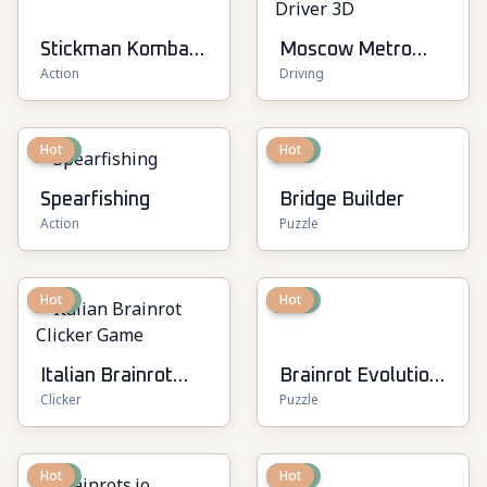
Stickman Kombat
Moscow Metro
Action
Driving
2D
Driver 3D
New
Hot
New
Hot
Spearfishing
Bridge Builder
Action
Puzzle
New
Hot
New
Hot
Italian Brainrot
Brainrot Evolution:
Clicker
Puzzle
Clicker Game
2048 Merge Fight
New
Hot
New
Hot