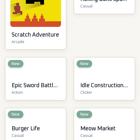
Casual
Race
Scratch Adventure
Arcade
New
New
Epic Sword Battle!
Idle Construction
Action
Clicker
Fight in Arena
3D
New
New
Burger Life
Meow Market
Casual
Casual