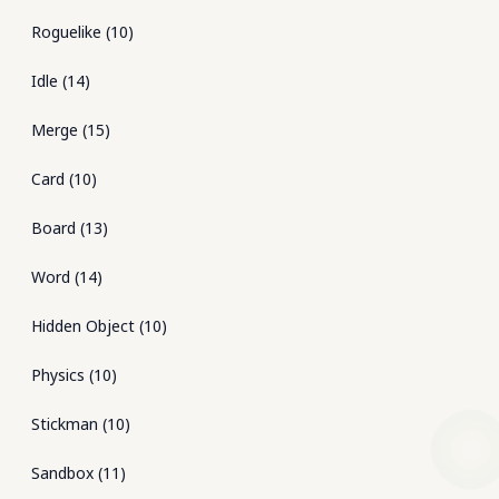
Roguelike
(
10
)
Idle
(
14
)
Merge
(
15
)
Card
(
10
)
Board
(
13
)
Word
(
14
)
Hidden Object
(
10
)
Physics
(
10
)
Stickman
(
10
)
Sandbox
(
11
)