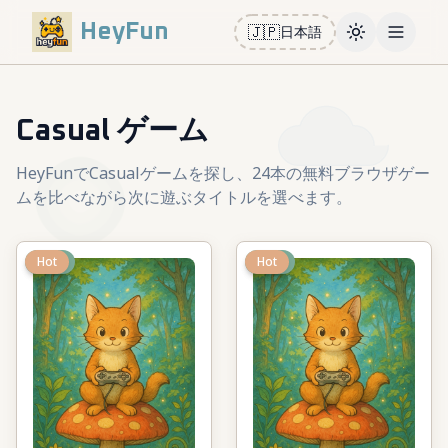
HeyFun
🇯🇵
日本語
Toggle them
Open m
Casual ゲーム
HeyFunでCasualゲームを探し、24本の無料ブラウザゲー
ムを比べながら次に遊ぶタイトルを選べます。
New
Hot
New
Hot