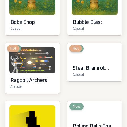
Boba Shop
Bubble Blast
Casual
Casual
New
Hot
New
Hot
Steal Brainrot
Casual
Online
Ragdoll Archers
Arcade
New
Rolling Balls Space