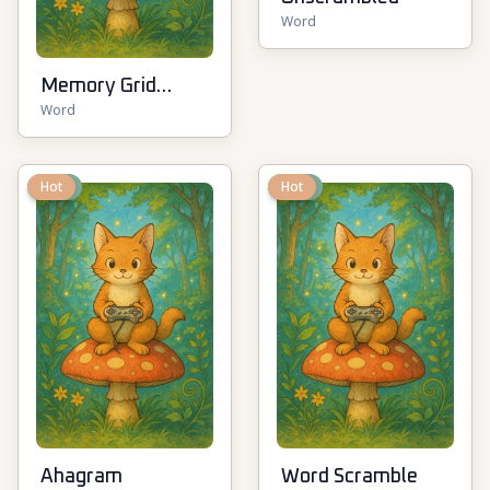
Word
Memory Grid
Word
Words
New
Hot
New
Hot
Ahagram
Word Scramble