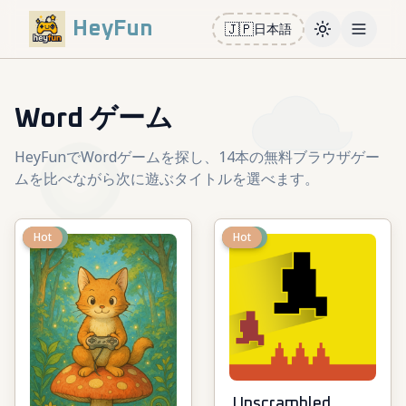
HeyFun
🇯🇵
日本語
Toggle them
Open m
Word ゲーム
HeyFunでWordゲームを探し、14本の無料ブラウザゲー
ムを比べながら次に遊ぶタイトルを選べます。
New
Hot
New
Hot
Unscrambled