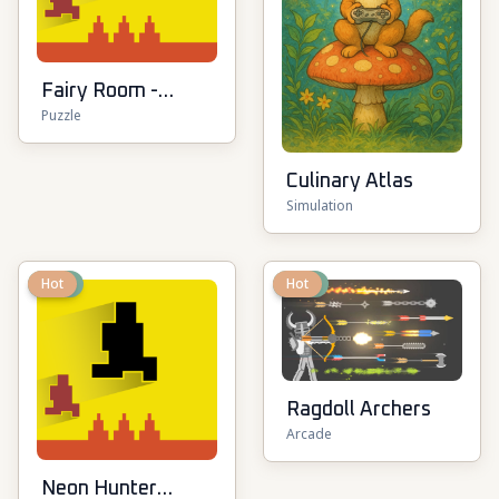
Fairy Room -
Puzzle
Decor Game
Culinary Atlas
Simulation
New
Hot
New
Hot
Ragdoll Archers
Arcade
Neon Hunter