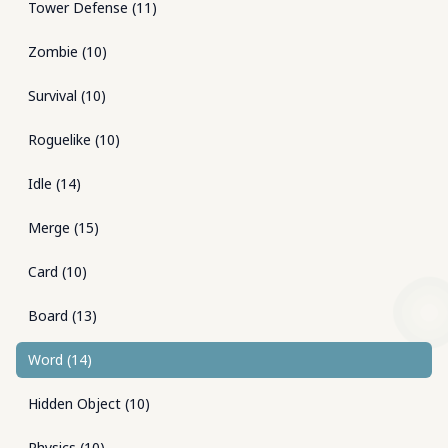
Tower Defense
(
11
)
Zombie
(
10
)
Survival
(
10
)
Roguelike
(
10
)
Idle
(
14
)
Merge
(
15
)
Card
(
10
)
Board
(
13
)
Word
(
14
)
Hidden Object
(
10
)
Physics
(
10
)