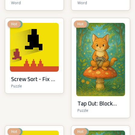
Word
Word
New
Hot
New
Hot
Screw Sort - Fix &
Puzzle
Match Puzzle
Tap Out: Block
Puzzle
Escape
New
Hot
New
Hot