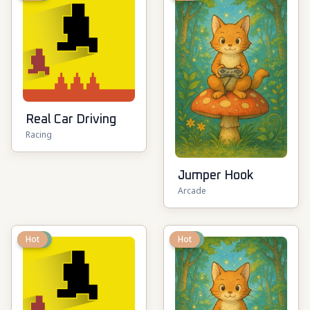
Real Car Driving
Racing
Jumper Hook
Arcade
New
Hot
New
Hot