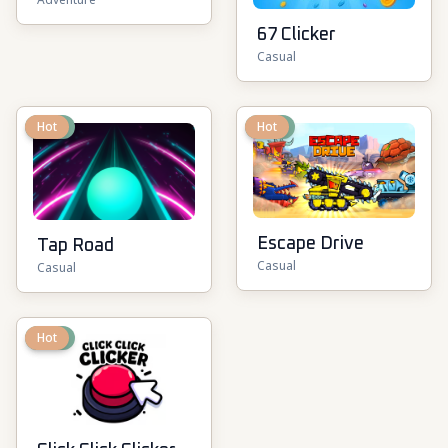
Isekai Arena
67 Clicker
Casual
New
Hot
New
Hot
Escape Drive
Tap Road
Casual
Casual
New
Hot