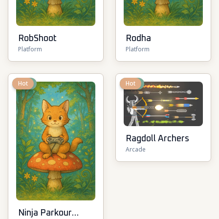
RobShoot
Rodha
Platform
Platform
New
Hot
New
Hot
Ragdoll Archers
Arcade
Ninja Parkour