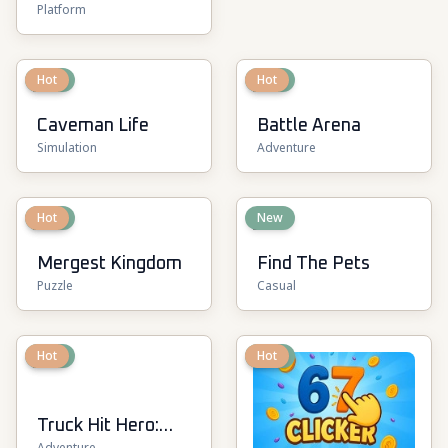
Platform
Multiplayer
New
Hot
New
Hot
Caveman Life
Battle Arena
Simulation
Adventure
New
Hot
New
Mergest Kingdom
Find The Pets
Puzzle
Casual
New
Hot
New
Hot
Truck Hit Hero:
Adventure