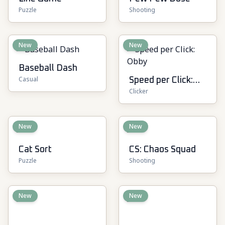
Puzzle
Shooting
New
New
Baseball Dash
Casual
Speed per Click:
Clicker
Obby
New
New
Cat Sort
CS: Chaos Squad
Puzzle
Shooting
New
New