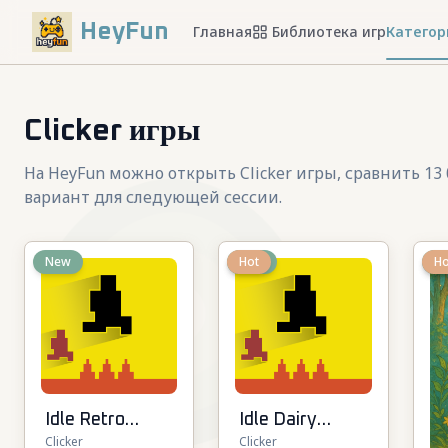
HeyFun
Главная
Библиотека игр
Категор
Clicker игры
На HeyFun можно открыть Clicker игры, сравнить 1
вариант для следующей сессии.
New
New
Hot
N
Ho
Idle Retro
Idle Dairy
Clicker
Clicker