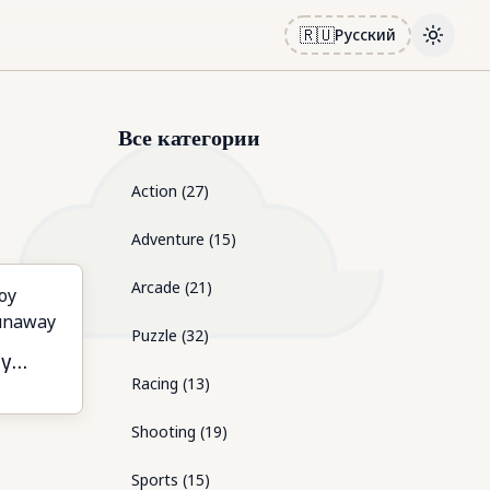
🇷🇺
Русский
Toggle
Все категории
Action
(
27
)
Adventure
(
15
)
Arcade
(
21
)
Puzzle
(
32
)
oy
Racing
(
13
)
y
Shooting
(
19
)
Sports
(
15
)