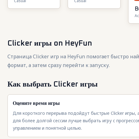
Casual
Casual
Robber
Merge
B
Ac
R
Clicker игры
on HeyFun
Страница Clicker игр на HeyFun помогает быстро н
формат, а затем сразу перейти к запуску.
Как выбрать Clicker игры
Оцените время игры
Для короткого перерыва подойдут быстрые Clicker игры, 
для более долгой сессии лучше выбрать игру с прогрессо
управлением и понятной целью.