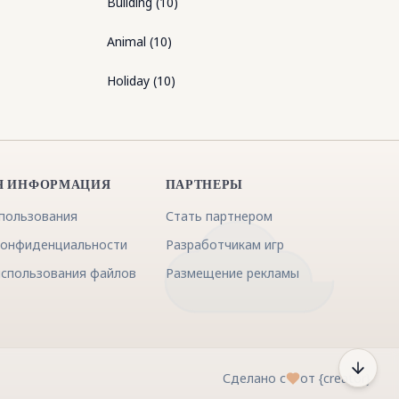
Building
(
10
)
Animal
(
10
)
Holiday
(
10
)
Я ИНФОРМАЦИЯ
ПАРТНЕРЫ
спользования
Стать партнером
конфиденциальности
Разработчикам игр
использования файлов
Размещение рекламы
Сделано с
от {creator}