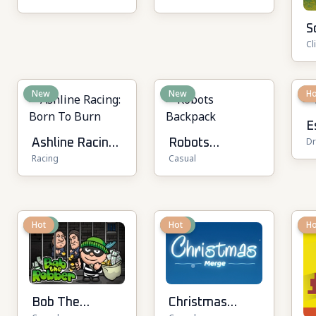
Arcade
Tycoon
S
Cl
K
New
New
N
Ho
E
Dr
Ashline Racing:
Robots
Racing
Casual
Born To Burn
Backpack
New
Hot
New
Hot
N
Ho
Bob The
Christmas