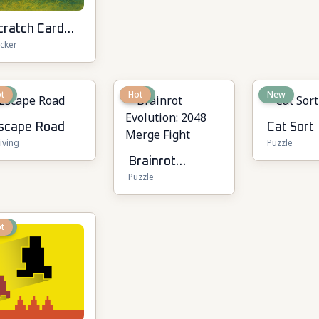
cratch Card
icker
ingdom
ew
t
New
Hot
New
scape Road
Cat Sort
iving
Puzzle
Brainrot
Puzzle
Evolution: 2048
Merge Fight
ew
t