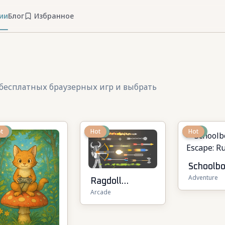
ии
Блог
Избранное
3 бесплатных браузерных игр и выбрать
ew
t
New
Hot
New
Hot
Schoolb
Adventure
Escape:
Ragdoll
Arcade
Runawa
Archers