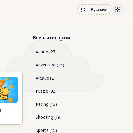
🇷🇺
Русский
Toggle
Все категории
Action
(
27
)
Adventure
(
15
)
Arcade
(
21
)
Puzzle
(
32
)
Racing
(
13
)
r
Shooting
(
19
)
Sports
(
15
)