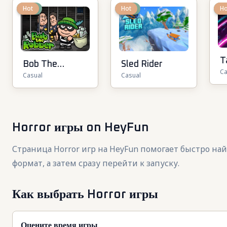
New
Hot
New
Hot
N
Ho
T
Sled Rider
Bob The
Ca
Casual
Casual
Robber
Horror игры
on HeyFun
Страница Horror игр на HeyFun помогает быстро на
формат, а затем сразу перейти к запуску.
Как выбрать Horror игры
Оцените время игры