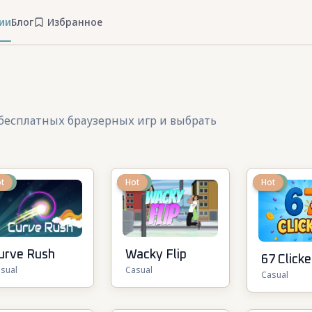
ии
Блог
Избранное
 бесплатных браузерных игр и выбрать
ew
t
New
Hot
New
Hot
urve Rush
Wacky Flip
67 Clicke
sual
Casual
Casual