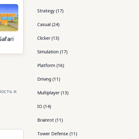
Strategy
(
17
)
Casual
(
24
)
Clicker
(
13
)
afari
Simulation
(
17
)
Platform
(
16
)
Driving
(
11
)
ность и
Multiplayer
(
13
)
IO
(
14
)
Brainrot
(
11
)
Tower Defense
(
11
)