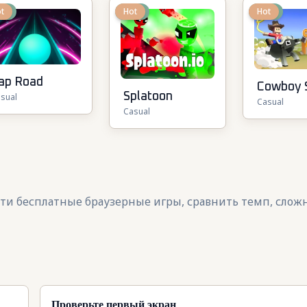
ew
t
New
Hot
New
Hot
ap Road
Cowboy S
Splatoon
sual
Casual
Casual
йти бесплатные браузерные игры, сравнить темп, слож
Проверьте первый экран