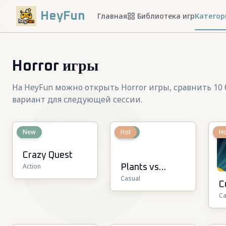
HeyFun
Главная
Библиотека игр
Категор
Horror игры
На HeyFun можно открыть Horror игры, сравнить 10
вариант для следующей сессии.
New
New
Hot
N
Ho
Crazy Quest
Action
Plants vs
Casual
Brainrots
C
Ca