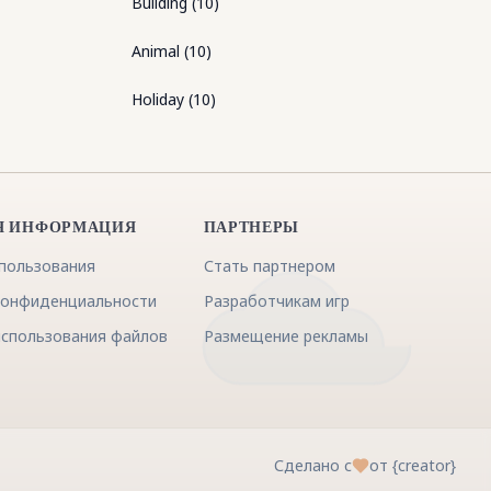
Building
(
10
)
Animal
(
10
)
Holiday
(
10
)
Я ИНФОРМАЦИЯ
ПАРТНЕРЫ
спользования
Стать партнером
конфиденциальности
Разработчикам игр
использования файлов
Размещение рекламы
Сделано с
от {creator}