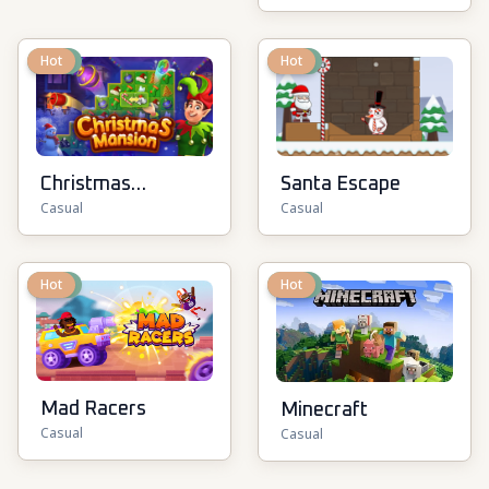
New
Hot
New
Hot
Christmas
Santa Escape
Casual
Casual
Mansion
New
Hot
New
Hot
Mad Racers
Minecraft
Casual
Casual