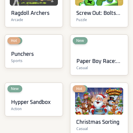
Ragdoll Archers
Screw Out: Bolts
Arcade
Puzzle
and Nuts
New
Hot
New
Punchers
Sports
Paper Boy Race:
Casual
Running Game
New
New
Hot
Hypper Sandbox
Action
Christmas Sorting
Casual