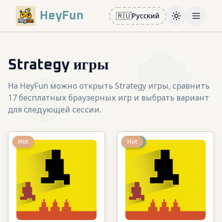
HeyFun
🇷🇺
Русский
Toggle them
Open m
Strategy игры
На HeyFun можно открыть Strategy игры, сравнить
17 бесплатных браузерных игр и выбрать вариант
для следующей сессии.
Hot
New
Hot