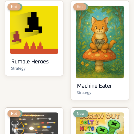
New
Hot
New
Hot
Rumble Heroes
Strategy
Machine Eater
Strategy
New
Hot
New