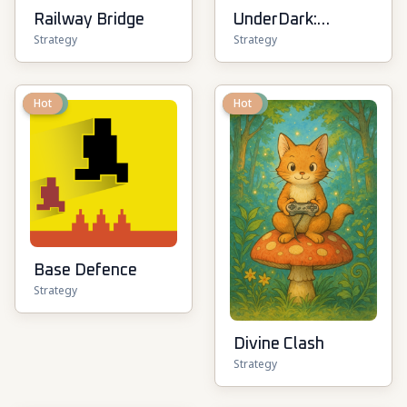
Railway Bridge
UnderDark:
Strategy
Strategy
Defense
New
Hot
New
Hot
Base Defence
Strategy
Divine Clash
Strategy