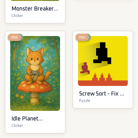
Monster Breaker
Clicker
Idle
New
Hot
New
Hot
Screw Sort - Fix &
Puzzle
Match Puzzle
Idle Planet
Clicker
Destroyer