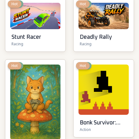
New
Hot
New
Hot
Stunt Racer
Deadly Rally
Racing
Racing
New
Hot
New
Hot
Bonk Survivor:
Action
Roguelike