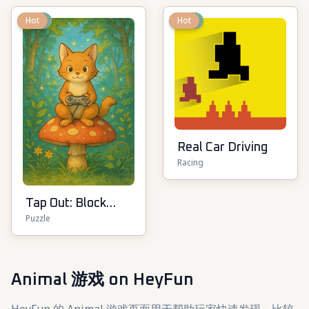
New
Hot
New
Hot
Real Car Driving
Racing
Tap Out: Block
Puzzle
Escape
Animal 游戏
on HeyFun