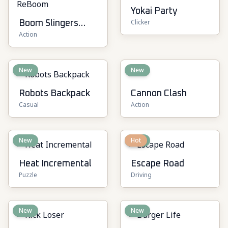
Yokai Party
Clicker
Boom Slingers
Action
ReBoom
New
New
Robots Backpack
Cannon Clash
Casual
Action
New
New
Hot
Heat Incremental
Escape Road
Puzzle
Driving
New
New