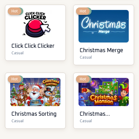
New
Hot
New
Hot
Click Click Clicker
Christmas Merge
Casual
Casual
New
Hot
New
Hot
Christmas Sorting
Christmas
Casual
Casual
Mansion