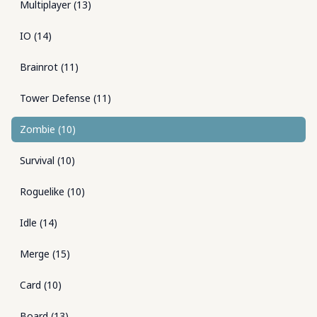
Multiplayer
(
13
)
IO
(
14
)
Brainrot
(
11
)
Tower Defense
(
11
)
Zombie
(
10
)
Survival
(
10
)
Roguelike
(
10
)
Idle
(
14
)
Merge
(
15
)
Card
(
10
)
Board
(
13
)