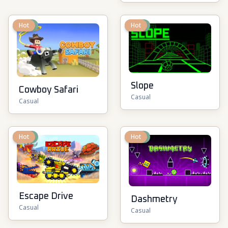
New
Hot
New
Hot
Slope
Cowboy Safari
Casual
Casual
New
Hot
New
Hot
Escape Drive
Dashmetry
Casual
Casual