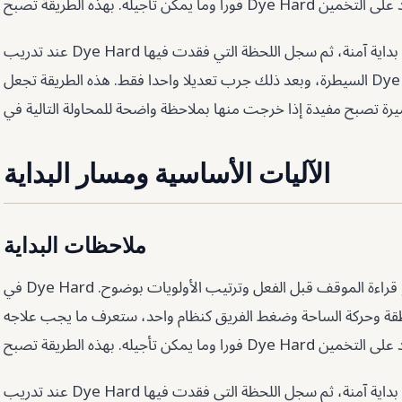
عند تدريب Dye Hard لا تغير كل العادات في وقت واحد. ثبت بداية آمنة، ثم سجل اللحظة التي فقدت فيها
السيطرة، وبعد ذلك جرب تعديلا واحدا فقط. هذه الطريقة تجعل Dye Hard أسهل في القياس. حتى الجلسة
الآليات الأساسية ومسار البداية
ملاحظات البداية
في Dye Hard لا يكفي أن تتحرك بسرعة. الأهم هو قراءة الموقف قبل الفعل وترتيب الأولويات بوضوح.
نطقة وحركة الساحة وضغط الفريق كنظام واحد، ستعرف ما يجب علاجه
عند تدريب Dye Hard لا تغير كل العادات في وقت واحد. ثبت بداية آمنة، ثم سجل اللحظة التي فقدت فيها