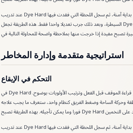
عند تدريب Dye Hard لا تغير كل العادات في وقت واحد. ثبت بداية آمنة، ثم سجل اللحظة التي فقدت فيها
السيطرة، وبعد ذلك جرب تعديلا واحدا فقط. هذه الطريقة تجعل Dye Hard أسهل في القياس. حتى الجلسة
استراتيجية متقدمة وإدارة المخاطر
التحكم في الإيقاع
في Dye Hard لا يكفي أن تتحرك بسرعة. الأهم هو قراءة الموقف قبل الفعل وترتيب الأولويات بوضوح.
نطقة وحركة الساحة وضغط الفريق كنظام واحد، ستعرف ما يجب علاجه
عند تدريب Dye Hard لا تغير كل العادات في وقت واحد. ثبت بداية آمنة، ثم سجل اللحظة التي فقدت فيها