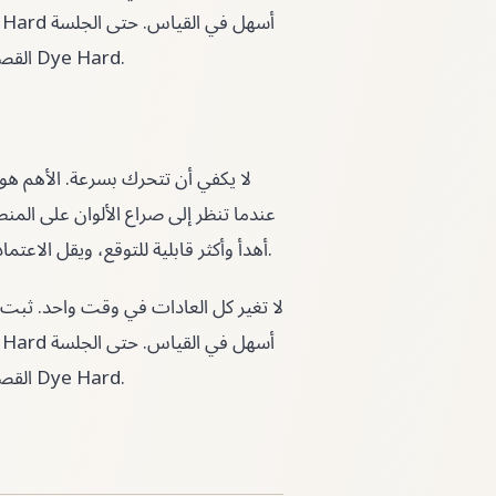
القصيرة تصبح مفيدة إذا خرجت منها بملاحظة واضحة للمحاولة التالية في Dye Hard.
عندما تنظر إلى صراع الألوان على الم
فورا وما يمكن تأجيله. بهذه الطريقة تصبح Dye Hard أهدأ وأكثر قابلية للتوقع، ويقل الاعتماد على التخمين.
القصيرة تصبح مفيدة إذا خرجت منها بملاحظة واضحة للمحاولة التالية في Dye Hard.