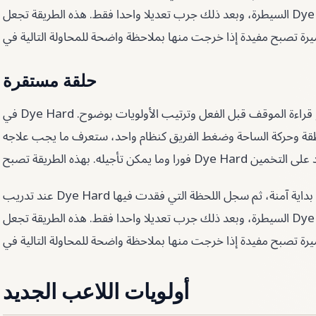
السيطرة، وبعد ذلك جرب تعديلا واحدا فقط. هذه الطريقة تجعل Dye Hard أسهل في القياس. حتى الجلسة
حلقة مستقرة
في Dye Hard لا يكفي أن تتحرك بسرعة. الأهم هو قراءة الموقف قبل الفعل وترتيب الأولويات بوضوح.
نطقة وحركة الساحة وضغط الفريق كنظام واحد، ستعرف ما يجب علاجه
عند تدريب Dye Hard لا تغير كل العادات في وقت واحد. ثبت بداية آمنة، ثم سجل اللحظة التي فقدت فيها
السيطرة، وبعد ذلك جرب تعديلا واحدا فقط. هذه الطريقة تجعل Dye Hard أسهل في القياس. حتى الجلسة
أولويات اللاعب الجديد