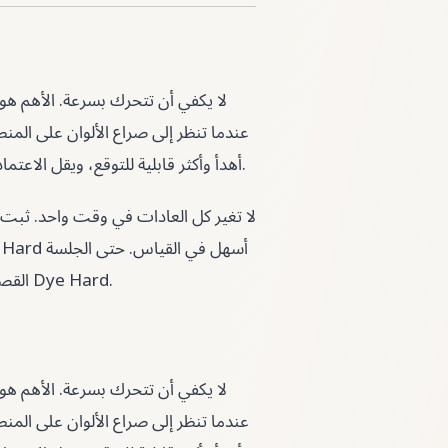
عندما تنظر إلى صراع الألوان على الم
فورا وما يمكن تأجيله. بهذه الطريقة تصبح Dye Hard أهدأ وأكثر قابلية للتوقع، ويقل الاعتماد على التخمين.
القصيرة تصبح مفيدة إذا خرجت منها بملاحظة واضحة للمحاولة التالية في Dye Hard.
عندما تنظر إلى صراع الألوان على الم