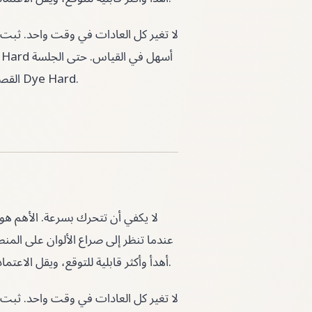
القصيرة تصبح مفيدة إذا خرجت منها بملاحظة واضحة للمحاولة التالية في Dye Hard.
عندما تنظر إلى صراع الألوان على الم
فورا وما يمكن تأجيله. بهذه الطريقة تصبح Dye Hard أهدأ وأكثر قابلية للتوقع، ويقل الاعتماد على التخمين.