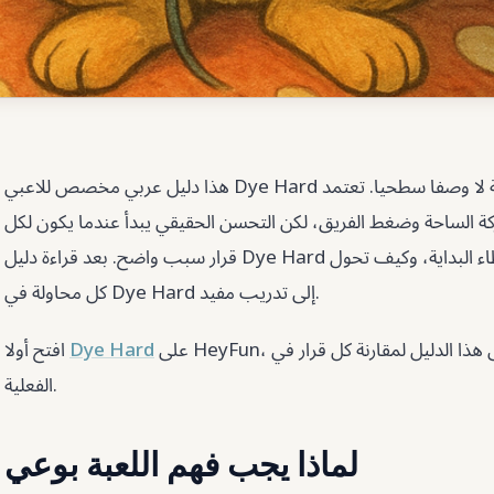
هذا دليل عربي مخصص للاعبي Dye Hard الذين يريدون خطة عملية لا وصفا سطحيا. تعتمد Dye Hard
كة الساحة وضغط الفريق، لكن التحسن الحقيقي يبدأ عندما يكون لكل
قرار سبب واضح. بعد قراءة دليل Dye Hard ستعرف كيف تبدأ، وكيف تتجنب أخطاء البداية، وكيف تحول
كل محاولة في Dye Hard إلى تدريب مفيد.
على HeyFun، ثم عد إلى هذا الدليل لمقارنة كل قرار في Dye Hard مع صفحة اللعبة
Dye Hard
افتح أولا
الفعلية.
لماذا يجب فهم اللعبة بوعي