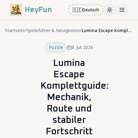
HeyFun
🇩🇪
Deutsch
Toggle them
Open m
Startseite
/
Spieleführer & Neuigkeiten
/
Lumina Escape Komplettguide: Mechanik, Route und stabiler Fortschritt
Puzzle
8. Juli 2026
Lumina
Escape
Komplettguide:
Mechanik,
Route und
stabiler
Fortschritt