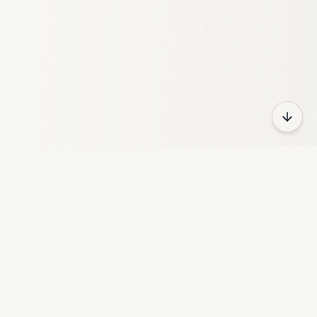
HeyFun
GameZone ist eine kostenlose Online-Spieleplattform mit
tausenden von Spielen in verschiedenen Kategorien.