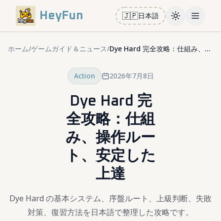
HeyFun
🇯🇵
日本語
Toggle them
Open m
ホーム
/
ゲームガイド＆ニュース
/
Dye Hard 完全攻略：仕組み、操作ルート、安定した上達
Action
2026年7月8日
Dye Hard 完
全攻略：仕組
み、操作ルー
ト、安定した
上達
Dye Hard の基本システム、序盤ルート、上級判断、失敗
対策、復習方法を日本語で整理した攻略です。