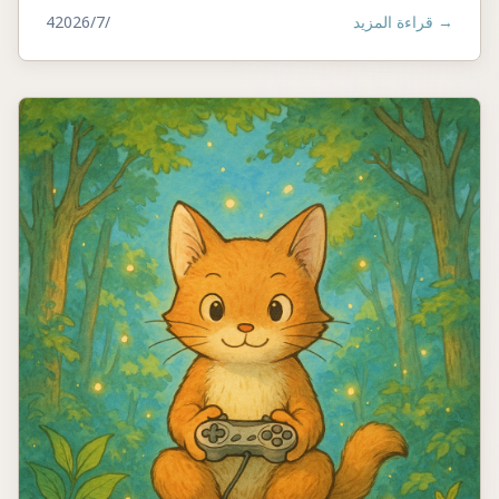
→
قراءة المزيد
4‏/7‏/2026