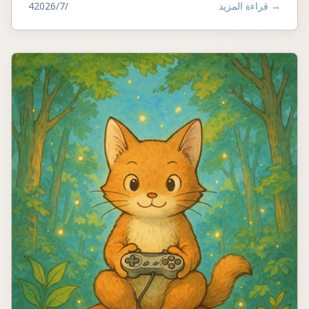
→
قراءة المزيد
4‏/7‏/2026