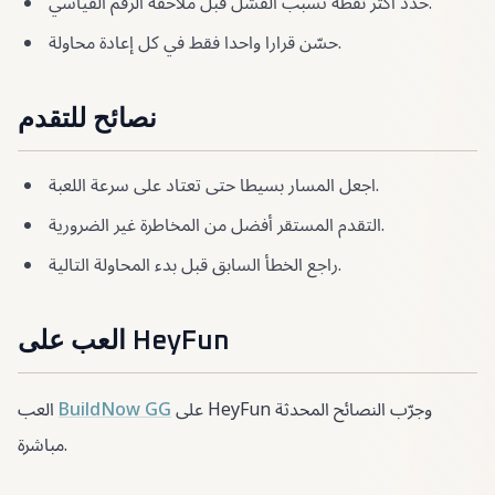
حدد أكثر نقطة تسبب الفشل قبل ملاحقة الرقم القياسي.
حسّن قرارا واحدا فقط في كل إعادة محاولة.
نصائح للتقدم
اجعل المسار بسيطا حتى تعتاد على سرعة اللعبة.
التقدم المستقر أفضل من المخاطرة غير الضرورية.
راجع الخطأ السابق قبل بدء المحاولة التالية.
العب على HeyFun
على HeyFun وجرّب النصائح المحدثة
BuildNow GG
العب
مباشرة.