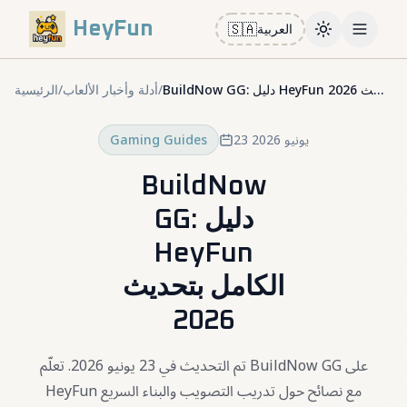
HeyFun
🇸🇦
العربية
Toggle them
Open m
BuildNow GG: دليل HeyFun الكامل بتحديث 2026
/
أدلة وأخبار الألعاب
/
الرئيسية
23 يونيو 2026
Gaming Guides
BuildNow
GG: دليل
HeyFun
الكامل بتحديث
2026
تم التحديث في 23 يونيو 2026. تعلّم BuildNow GG على
HeyFun مع نصائح حول تدريب التصويب والبناء السريع