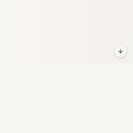
HeyFun
GameZone ist eine kostenlose Online-Spieleplattform mit
tausenden von Spielen in verschiedenen Kategorien.