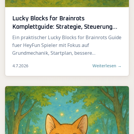
Lucky Blocks for Brainrots
Komplettguide: Strategie, Steuerung
und Fortschritt
Ein praktischer Lucky Blocks for Brainrots Guide
fuer HeyFun Spieler mit Fokus auf
Grundmechanik, Startplan, bessere
Entscheidungen und typische Fehler.
4.7.2026
Weiterlesen
→