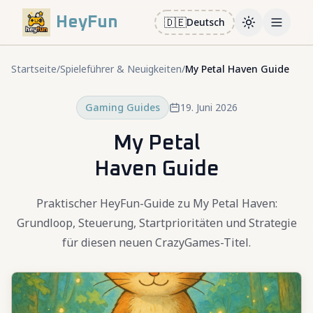
HeyFun
🇩🇪
Deutsch
Toggle them
Open m
Startseite
/
Spieleführer & Neuigkeiten
/
My Petal Haven Guide
Gaming Guides
19. Juni 2026
My Petal
Haven Guide
Praktischer HeyFun-Guide zu My Petal Haven:
Grundloop, Steuerung, Startprioritäten und Strategie
für diesen neuen CrazyGames-Titel.