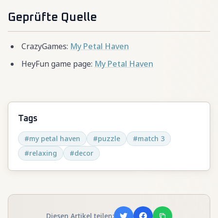
Geprüfte Quelle
CrazyGames:
My Petal Haven
HeyFun game page:
My Petal Haven
Tags
#
my petal haven
#
puzzle
#
match 3
#
relaxing
#
decor
Diesen Artikel teilen: