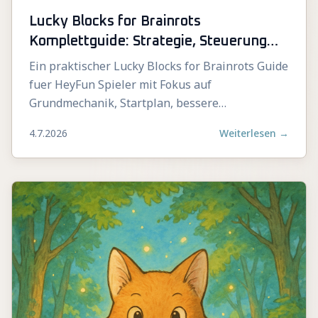
Lucky Blocks for Brainrots
Komplettguide: Strategie, Steuerung
und Fortschritt
Ein praktischer Lucky Blocks for Brainrots Guide
fuer HeyFun Spieler mit Fokus auf
Grundmechanik, Startplan, bessere
Entscheidungen und typische Fehler.
4.7.2026
Weiterlesen
→