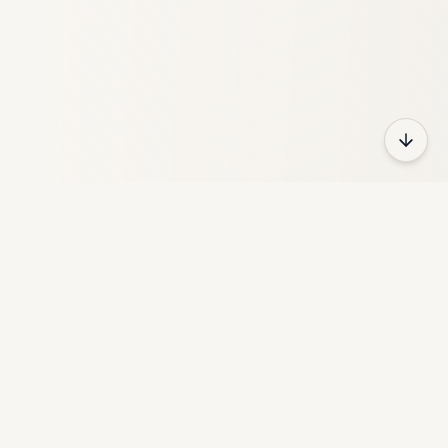
HeyFun
GameZone ist eine kostenlose Online-Spieleplattform mit
tausenden von Spielen in verschiedenen Kategorien.