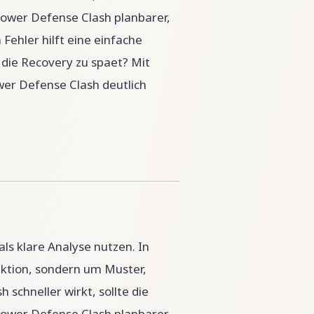
 Tower Defense Clash planbarer,
Fehler hilft eine einfache
 die Recovery zu spaet? Mit
wer Defense Clash deutlich
ls klare Analyse nutzen. In
ktion, sondern um Muster,
schneller wirkt, sollte die
 Tower Defense Clash planbarer,