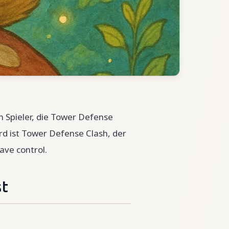
an Spieler, die Tower Defense
rd ist Tower Defense Clash, der
ave control.
st