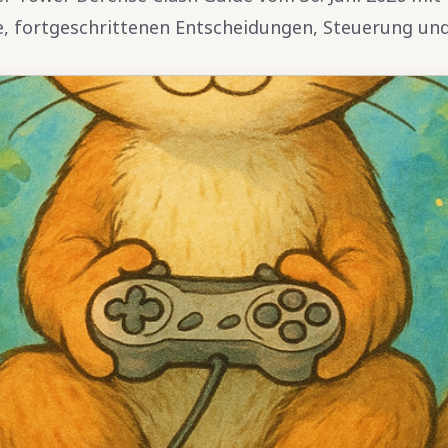
e, fortgeschrittenen Entscheidungen, Steuerung und