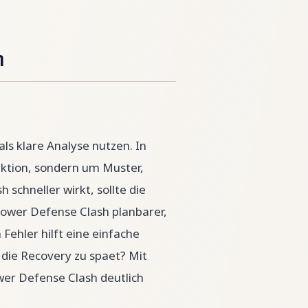
n
ls klare Analyse nutzen. In
ktion, sondern um Muster,
schneller wirkt, sollte die
 Tower Defense Clash planbarer,
Fehler hilft eine einfache
 die Recovery zu spaet? Mit
wer Defense Clash deutlich