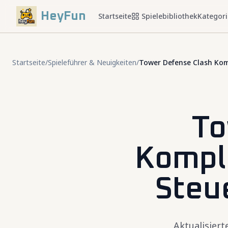
HeyFun
Startseite
Spielebibliothek
Kategor
Startseite
/
Spieleführer & Neuigkeiten
/
To
Komple
Steu
Aktualisier