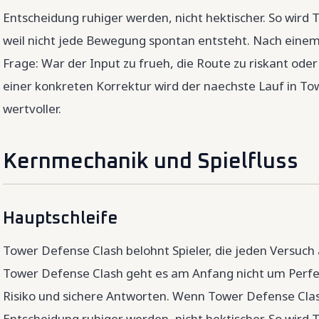
Entscheidung ruhiger werden, nicht hektischer. So wird
weil nicht jede Bewegung spontan entsteht. Nach einem 
Frage: War der Input zu frueh, die Route zu riskant oder
einer konkreten Korrektur wird der naechste Lauf in To
wertvoller.
Kernmechanik und Spielfluss
Hauptschleife
Tower Defense Clash belohnt Spieler, die jeden Versuch a
Tower Defense Clash geht es am Anfang nicht um Perfe
Risiko und sichere Antworten. Wenn Tower Defense Clash 
Entscheidung ruhiger werden, nicht hektischer. So wird