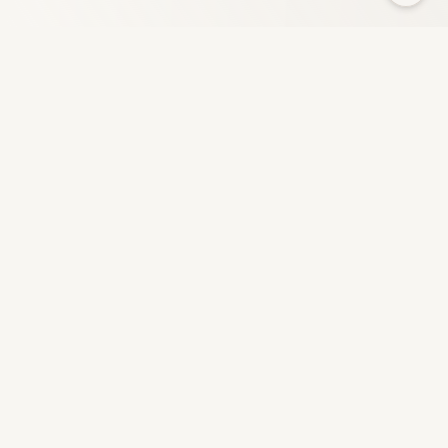
HeyFun
GameZone은 다양한 카테고리에 걸쳐 수천 개의 게임을 제공
하는 무료 온라인 게임 플랫폼입니다.
빠른 링크
회사 소개
연락처
채용 정보