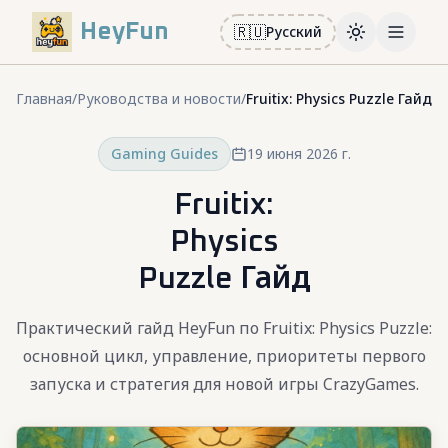
HeyFun
🇷🇺
Русский
Toggle them
Open m
Главная
/
Руководства и новости
/
Fruitix: Physics Puzzle Гайд
Gaming Guides
19 июня 2026 г.
Fruitix:
Physics
Puzzle Гайд
Практический гайд HeyFun по Fruitix: Physics Puzzle:
основной цикл, управление, приоритеты первого
запуска и стратегия для новой игры CrazyGames.