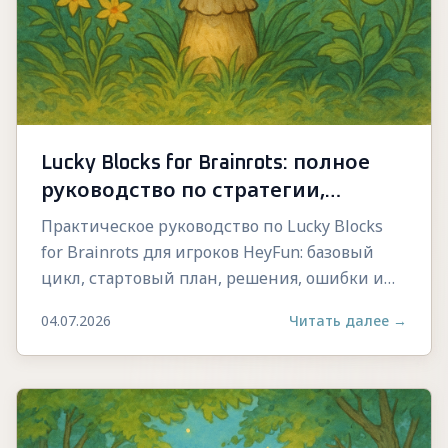
Lucky Blocks for Brainrots: полное
руководство по стратегии,
управлению и прогрессу
Практическое руководство по Lucky Blocks
for Brainrots для игроков HeyFun: базовый
цикл, стартовый план, решения, ошибки и
стабильный прогресс.
04.07.2026
Читать далее
→