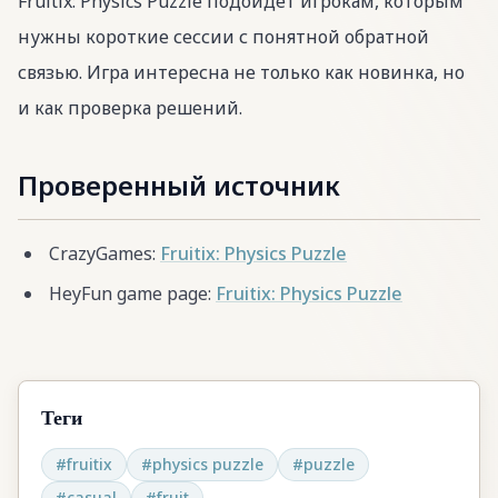
Fruitix: Physics Puzzle подойдет игрокам, которым
нужны короткие сессии с понятной обратной
связью. Игра интересна не только как новинка, но
и как проверка решений.
Проверенный источник
CrazyGames:
Fruitix: Physics Puzzle
HeyFun game page:
Fruitix: Physics Puzzle
Теги
#
fruitix
#
physics puzzle
#
puzzle
#
casual
#
fruit