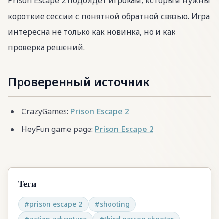
Prison Escape 2 подойдет игрокам, которым нужны
короткие сессии с понятной обратной связью. Игра
интересна не только как новинка, но и как
проверка решений.
Проверенный источник
CrazyGames:
Prison Escape 2
HeyFun game page:
Prison Escape 2
Теги
#
prison escape 2
#
shooting
#
action adventure
#
third person shooter