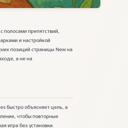
с полосами препятствий,
арками и настройкой
рхних позиций страницы New на
ходе, а не на
es быстро объясняет цель, а
вление, чтобы повторные
ая игра без установки.