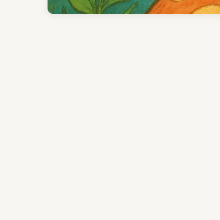
Главная идея
Приоритеты старта
Управление и темп
Стратегические заметки
Кому подойдет
Проверенный источник