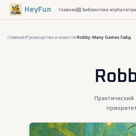
HeyFun
Главная
Библиотека игр
Категор
Главная
/
Руководства и новости
/
Robby: Many Games Гайд
Robb
Практический 
приоритет