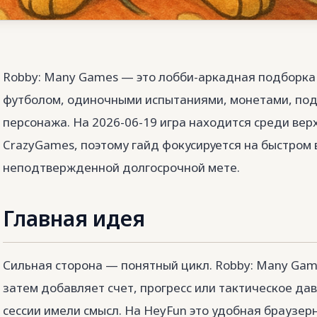
Robby: Many Games — это лобби-аркадная подборка 
футболом, одиночными испытаниями, монетами, под
персонажа. На 2026-06-19 игра находится среди ве
CrazyGames, поэтому гайд фокусируется на быстром в
неподтвержденной долгосрочной мете.
Главная идея
Сильная сторона — понятный цикл. Robby: Many Gam
затем добавляет счет, прогресс или тактическое да
сессии имели смысл. На HeyFun это удобная браузерн