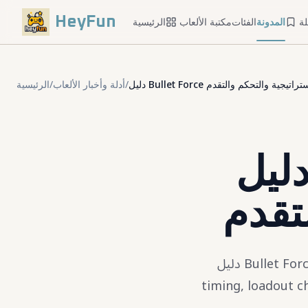
HeyFun
ة
المدونة
الفئات
مكتبة الألعاب
الرئيسية
/
أدلة وأخبار الألعاب
/
الرئيسية
ليل Bullet Force الكامل:
تقدم
دليل Bullet Force على HeyFun يغطي browser FPS rounds, crosshair discipline, reload
ية والقرارات المتقدمة والأخطاء