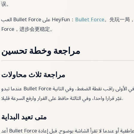
误。
。先玩一局，再
Bullet Force
العب Bullet Force على HeyFun：
Force，进步会更稳定。
مراجعة وخطة تحسين
مراجعة ثلاث محاولات
عندما تبدو Bullet Force غير مستقرة، استخدم ثلاث محاولات. في الأولى راقب نقطة الضغط، وفي الثانية
غيّر قرارا واحدا، وفي الثالثة حافظ على القرار وارفع السرعة قليلا.
متى تعيد البداية
أعد Bullet Force عندما تصبح قراراتك عاطفية أو عندما لا تقرأ الشاشة بوضوح. قبل إعادة Bullet Force،