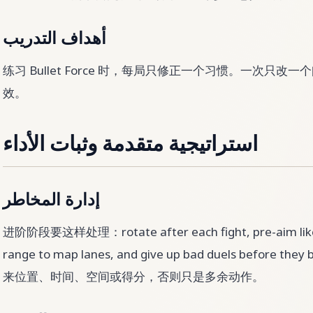
أهداف التدريب
练习 Bullet Force 时，每局只修正一个习惯。一次只
效。
استراتيجية متقدمة وثبات الأداء
إدارة المخاطر
进阶阶段要这样处理：rotate after each fight, pre-aim likel
range to map lanes, and give up bad duels before 
来位置、时间、空间或得分，否则只是多余动作。