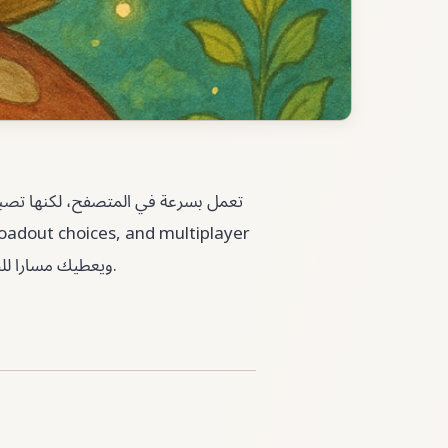
 loadout choices, and multiplayer
map control، ويعطيك مسارا للجلسة الأولى وطريقة لمراجعة الأخطاء بعد كل محاولة.