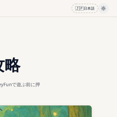
🇯🇵
日本語
Toggle
 攻略
eyFunで遊ぶ前に押