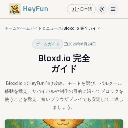
HeyFun
🇯🇵
日本語
Toggle them
Open m
ホーム
/
ゲームガイド＆ニュース
/
Bloxd.io 完全ガイド
ゲームガイド
2026年6月24日
Bloxd.io 完全
ガイド
Bloxd.io のHeyFun向け攻略。モードを選び、パルクール
移動を覚え、サバイバルや制作の目的に沿ってブロックを
使うことを覚え、短いブラウザプレイでも安定して上達し
ましょう。