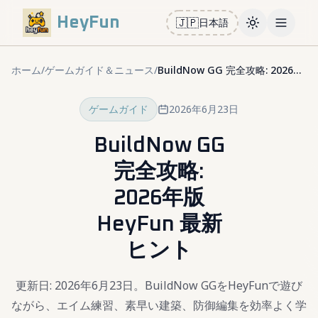
HeyFun
🇯🇵
日本語
Toggle them
Open m
ホーム
/
ゲームガイド＆ニュース
/
BuildNow GG 完全攻略: 2026年版 HeyFun 最新ヒント
ゲームガイド
2026年6月23日
BuildNow GG
完全攻略:
2026年版
HeyFun 最新
ヒント
更新日: 2026年6月23日。BuildNow GGをHeyFunで遊び
ながら、エイム練習、素早い建築、防御編集を効率よく学