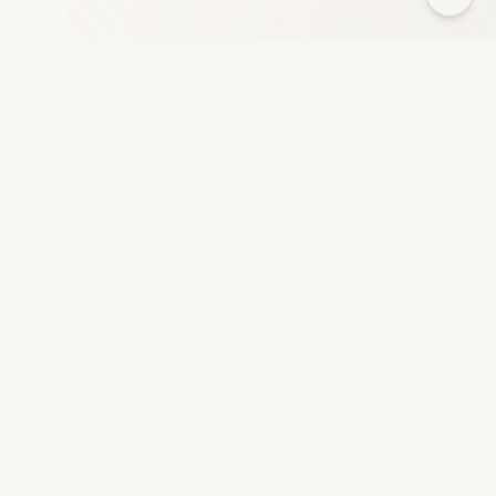
HeyFun
GameZoneは、さまざまなカテゴリにわたる何千ものゲーム
を提供する無料のオンラインゲームプラットフォームです。
クイックリンク
会社概要
お問い合わせ
採用情報