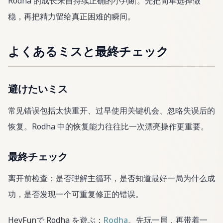
Rodha 的成长来自持续正确的小判断。先把简单选择做
稳，再把精力留给真正困难的瞬间。
よくあるミスと最終チェック
避けたいミス
常见错误包括太快重开、过早使用关键机会、忽略失误后的
恢复。Rodha 中的恢复能力往往比一次漂亮操作更重要。
最終チェック
离开前检查：是否理解主循环，是否知道最好一局为什么成
功，是否发现一个可重复修正的错误。
HeyFunで Rodha を遊ぶ：
Rodha
。先玩一局，再带着一